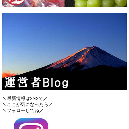
＼最新情報はSNSで／
＼ここが気になったら／
＼フォローしてね／