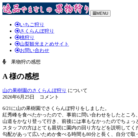
MENU
いちご狩り
さくらんぼ狩り
桃狩り
山梨観光まとめサイト
お問い合わせ
果物狩の感想
A 様の感想
山の果樹園のさくらんぼ狩り
について
2026年6月25日 コメント
6/21に山の果樹園でさくらんぼ狩りをしました。
紅秀峰を食べたかったので、事前に問い合わせをしたところ
山道をかなり登って行き、前後には車もなかったのでちょっと
スタッフの方はとても親切に園内の回り方などを説明してく
勾配があって広いためか食べる時間も80分と長く、自分で