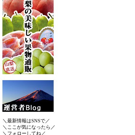
＼最新情報はSNSで／
＼ここが気になったら／
＼フォローしてね／