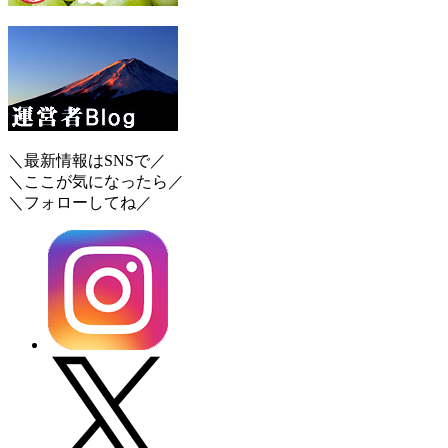
＼最新情報はSNSで／
＼ここが気になったら／
＼フォローしてね／