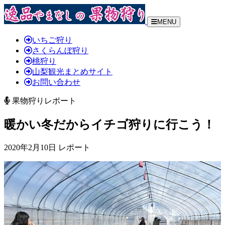
MENU
いちご狩り
さくらんぼ狩り
桃狩り
山梨観光まとめサイト
お問い合わせ
果物狩りレポート
暖かい冬だからイチゴ狩りに行こう！
2020年2月10日 レポート