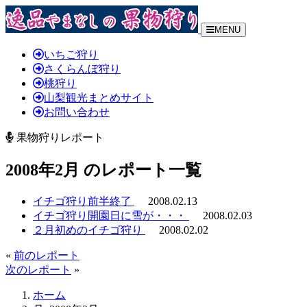
MENU
いちご狩り
さくらんぼ狩り
桃狩り
山梨観光まとめサイト
お問い合わせ
果物狩りレポート
2008年2月 のレポート一覧
イチゴ狩り前半終了
2008.02.13
イチゴ狩り開園日に雪が・・・
2008.02.03
２月初めのイチゴ狩り
2008.02.02
«
前のレポート
次のレポート
»
ホーム