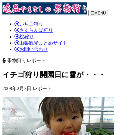
MENU
いちご狩り
さくらんぼ狩り
桃狩り
山梨観光まとめサイト
お問い合わせ
果物狩りレポート
イチゴ狩り開園日に雪が・・・
2008年2月3日 レポート