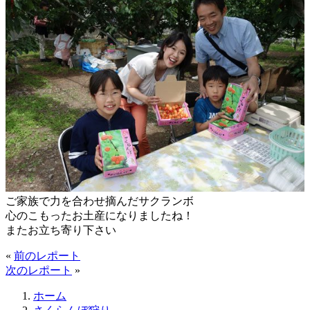
ご家族で力を合わせ摘んだサクランボ
心のこもったお土産になりましたね！
またお立ち寄り下さい
«
前のレポート
次のレポート
»
ホーム