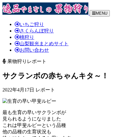
MENU
いちご狩り
さくらんぼ狩り
桃狩り
山梨観光まとめサイト
お問い合わせ
果物狩りレポート
サクランボの赤ちゃんキタ～！
2022年4月17日 レポート
最も生育の早いサクランボが
見られるようになりました
これは甲斐ルビーという品種
他の品種の生育状況も