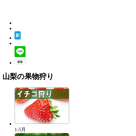
山梨の果物狩り
1-5月