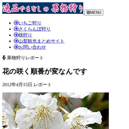
MENU
いちご狩り
さくらんぼ狩り
桃狩り
山梨観光まとめサイト
お問い合わせ
果物狩りレポート
花の咲く順番が変なんです
2012年4月15日 レポート