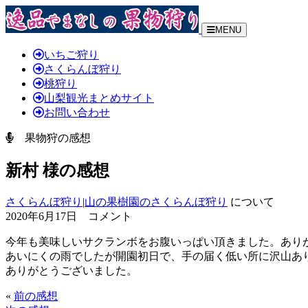
MENU
いちご狩り
さくらんぼ狩り
桃狩り
山梨観光まとめサイト
お問い合わせ
果物狩の感想
新村 様の感想
さくらんぼ狩り
|
山の果樹園のさくらんぼ狩り
について
2020年6月17日 コメント
今年も美味しいサクランボをお腹いっぱい頂きました。あり
あいにくの雨でしたが開園初日で、手の届く低い所に沢山あ
ありがとうございました。
«
前の感想