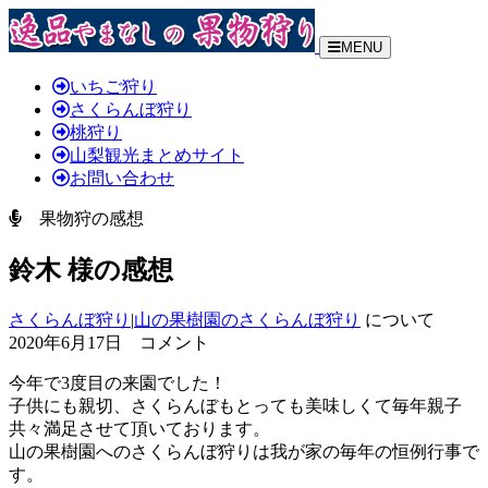
MENU
いちご狩り
さくらんぼ狩り
桃狩り
山梨観光まとめサイト
お問い合わせ
果物狩の感想
鈴木 様の感想
さくらんぼ狩り
|
山の果樹園のさくらんぼ狩り
について
2020年6月17日 コメント
今年で3度目の来園でした！
子供にも親切、さくらんぼもとっても美味しくて毎年親子
共々満足させて頂いております。
山の果樹園へのさくらんぼ狩りは我が家の毎年の恒例行事で
す。