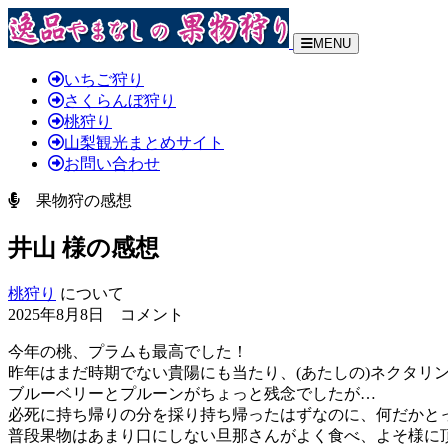
MENU
いちご狩り
さくらんぼ狩り
桃狩り
山梨観光まとめサイト
お問い合わせ
果物狩の感想
井山 様の感想
桃狩り
について
2025年8月8日 コメント
今年の桃、プラムも最高でした！
昨年はまだ時期でない貴陽にも当たり、(あたしの)ネクタリ
ブルーベリーとプルーンがちょっと残念でしたが…
必死に持ち帰りの分を採り持ち帰ったはずなのに、何だかと
普段果物はあまり口にしない旦那さんがよく食べ、よそ様に