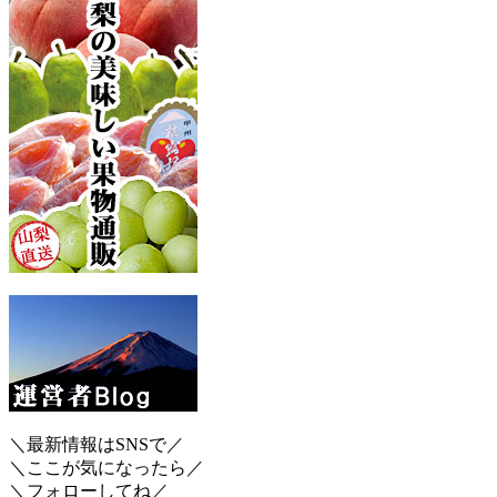
＼最新情報はSNSで／
＼ここが気になったら／
＼フォローしてね／