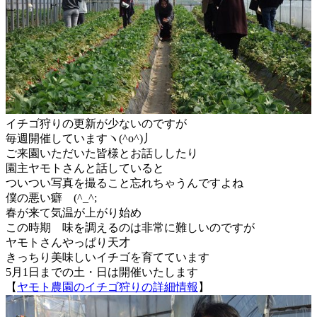
イチゴ狩りの更新が少ないのですが
毎週開催していますヽ(^o^)丿
ご来園いただいた皆様とお話ししたり
園主ヤモトさんと話していると
ついつい写真を撮ること忘れちゃうんですよね
僕の悪い癖 (^_^;
春が来て気温が上がり始め
この時期 味を調えるのは非常に難しいのですが
ヤモトさんやっぱり天才
きっちり美味しいイチゴを育てています
5月1日までの土・日は開催いたします
【
ヤモト農園のイチゴ狩りの詳細情報
】