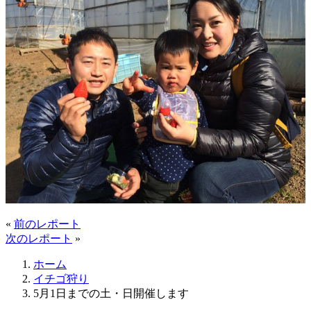
«
前のレポート
次のレポート
»
ホーム
イチゴ狩り
5月1日までの土・日開催します