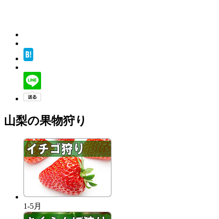
山梨の果物狩り
1-5月