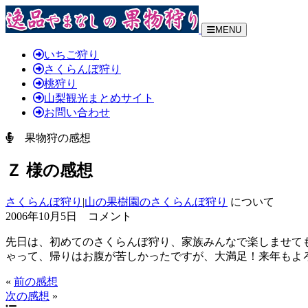
MENU
いちご狩り
さくらんぼ狩り
桃狩り
山梨観光まとめサイト
お問い合わせ
果物狩の感想
Ｚ 様の感想
さくらんぼ狩り
|
山の果樹園のさくらんぼ狩り
について
2006年10月5日 コメント
先日は、初めてのさくらんぼ狩り、家族みんなで楽しませて
ゃって、帰りはお腹が苦しかったですが、大満足！来年もよ
«
前の感想
次の感想
»