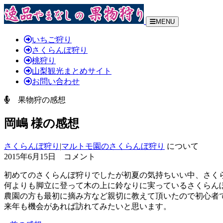
MENU
いちご狩り
さくらんぼ狩り
桃狩り
山梨観光まとめサイト
お問い合わせ
果物狩の感想
岡嶋 様の感想
さくらんぼ狩り
|
マルトモ園のさくらんぼ狩り
について
2015年6月15日 コメント
初めてのさくらんぼ狩りでしたが初夏の気持ちいい中、さく
何よりも脚立に登って木の上に鈴なりに実っているさくらん
農園の方も最初に摘み方など親切に教えて頂いたので初心者
来年も機会があれば訪れてみたいと思います。