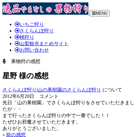
MENU
いちご狩り
さくらんぼ狩り
桃狩り
山梨観光まとめサイト
お問い合わせ
果物狩の感想
星野 様の感想
さくらんぼ狩り
|
山の果樹園のさくらんぼ狩り
について
2012年6月20日 コメント
先日「山の果樹園」でさくらんぼ狩りをさせていただきまし
たが・・
まで行ったさくらんぼ狩りの中で一番でした！！
たぜひお邪魔させていただきます。
ありがとうございました。
«
前の感想