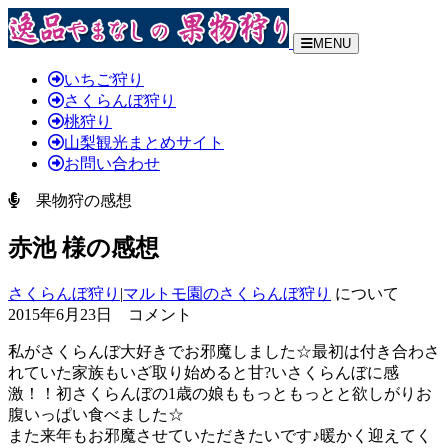
MENU
いちご狩り
さくらんぼ狩り
桃狩り
山梨観光まとめサイト
お問い合わせ
果物狩の感想
赤池 様の感想
さくらんぼ狩り
|
マルトモ園のさくらんぼ狩り
について
2015年6月23日 コメント
私がさくらんぼ大好きでお邪魔しました
☆最初は付き合わさ
れていた家族もいざ取り始めると甘?いさくらんぼに感
激！！初さくらんぼの1歳の娘ももっともっとと欲しがりお
腹いっぱい食べました☆
また来年もお邪魔させていただきたいです♪暖かく迎えてく