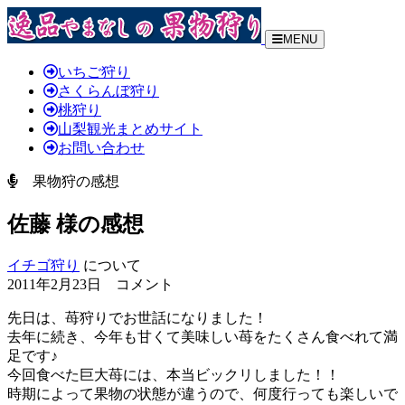
MENU
いちご狩り
さくらんぼ狩り
桃狩り
山梨観光まとめサイト
お問い合わせ
果物狩の感想
佐藤 様の感想
イチゴ狩り
について
2011年2月23日 コメント
先日は、苺狩りでお世話になりました！
去年に続き、今年も甘くて美味しい苺をたくさん食べれて満
足です♪
今回食べた巨大苺には、本当ビックリしました！！
時期によって果物の状態が違うので、何度行っても楽しいで