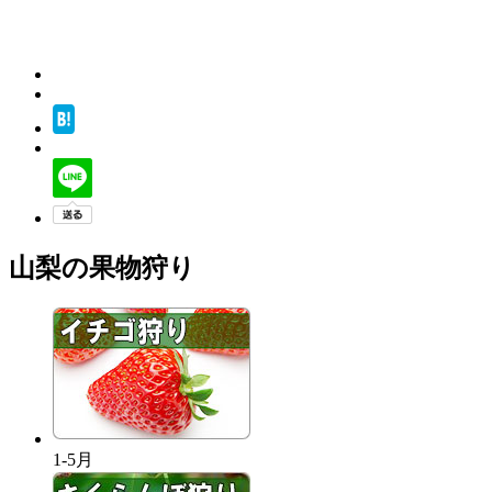
山梨の果物狩り
1-5月