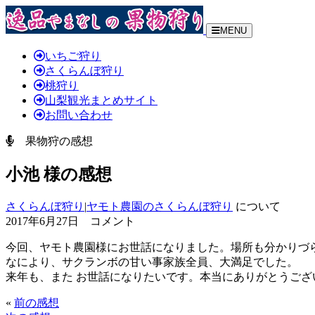
MENU
いちご狩り
さくらんぼ狩り
桃狩り
山梨観光まとめサイト
お問い合わせ
果物狩の感想
小池 様の感想
さくらんぼ狩り
|
ヤモト農園のさくらんぼ狩り
について
2017年6月27日 コメント
今回、ヤモト農園様にお世話になりました。場所も分かりづ
なにより、サクランボの甘い事家族全員、大満足でした。
来年も、また お世話になりたいです。本当にありがとうござ
«
前の感想