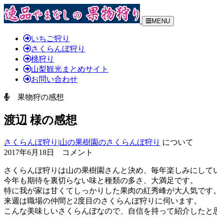
MENU
いちご狩り
さくらんぼ狩り
桃狩り
山梨観光まとめサイト
お問い合わせ
果物狩の感想
渡辺 様の感想
さくらんぼ狩り
|
山の果樹園のさくらんぼ狩り
について
2017年6月18日 コメント
さくらんぼ狩りは山の果樹園さんと決め、毎年楽しみにして
今年も期待を裏切らない味と種類の多さ、大満足です。
特に我が家は甘くてしっかりした果肉の紅秀峰が大人気です
来週は職場の仲間と2度目のさくらんぼ狩りに伺います。
こんな美味しいさくらんぼなので、自信を持って紹介したと