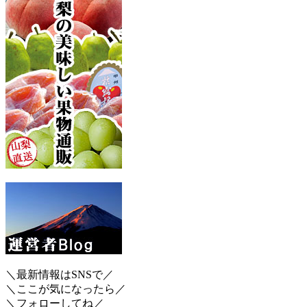
＼最新情報はSNSで／
＼ここが気になったら／
＼フォローしてね／