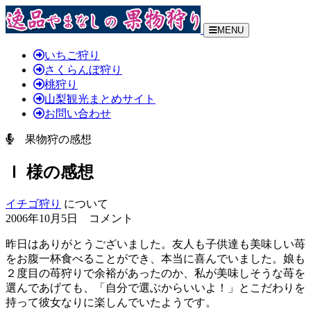
MENU
いちご狩り
さくらんぼ狩り
桃狩り
山梨観光まとめサイト
お問い合わせ
果物狩の感想
Ｉ 様の感想
イチゴ狩り
について
2006年10月5日 コメント
昨日はありがとうございました。友人も子供達も美味しい苺
をお腹一杯食べることができ、本当に喜んでいました。娘も
２度目の苺狩りで余裕があったのか、私が美味しそうな苺を
選んであげても、「自分で選ぶからいいよ！」とこだわりを
持って彼女なりに楽しんでいたようです。