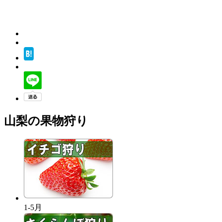
山梨の果物狩り
1-5月