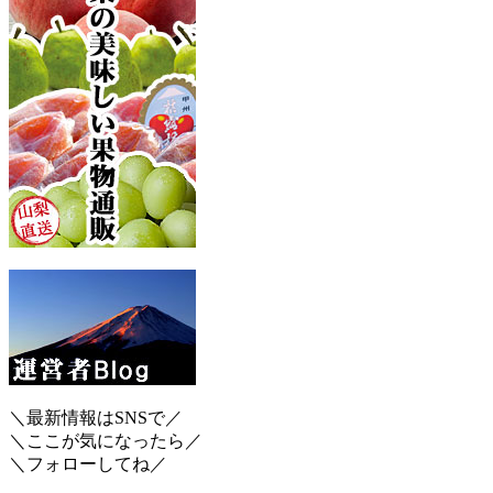
＼最新情報はSNSで／
＼ここが気になったら／
＼フォローしてね／