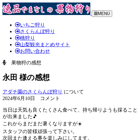
MENU
いちご狩り
さくらんぼ狩り
桃狩り
山梨観光まとめサイト
お問い合わせ
果物狩の感想
永田 様の感想
アダチ園のさくらんぼ狩り
について
2024年6月10日 コメント
当日は天気も良くたくさん食べて、持ち帰りようも採ること
が出来ました
🎵
これからまだまだ暑くなりますが☀️
スタッフの皆様頑張って下さい。
次回また逢える事を楽しみにしてます。