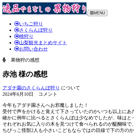
MENU
いちご狩り
さくらんぼ狩り
桃狩り
山梨観光まとめサイト
お問い合わせ
果物狩の感想
赤池 様の感想
アダチ園のさくらんぼ狩り
について
2024年6月10日 コメント
今年もアダチ園さんへお邪魔しました！
受付で声をかけると覚えて下さっていたのかいつも以上にあ
確かに例年に比べるとさくらんぼは少なめでしたが、味はと
それぞれお気に入りの木を見つけて食べられるのが醍醐味で
ちびっこ怪獣2人も小さいこどもならではの目線で下の方の