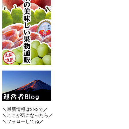
＼最新情報はSNSで／
＼ここが気になったら／
＼フォローしてね／