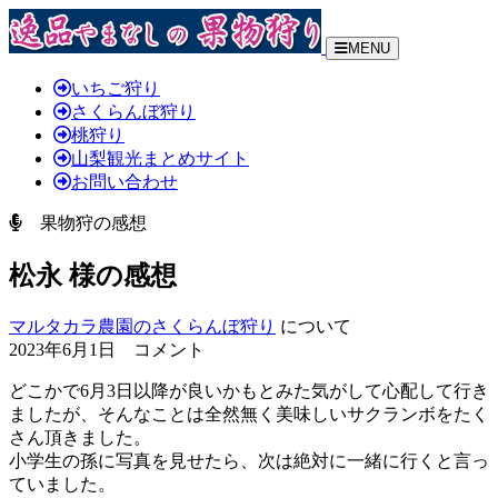
MENU
いちご狩り
さくらんぼ狩り
桃狩り
山梨観光まとめサイト
お問い合わせ
果物狩の感想
松永 様の感想
マルタカラ農園のさくらんぼ狩り
について
2023年6月1日 コメント
どこかで6月3日以降が良いかもとみた気がして心配して行き
ましたが、そんなことは全然無く
美味しいサクランボをたく
さん頂きました。
小学生の孫に写真を見せたら、次は絶対に一緒に行くと言っ
ていました。