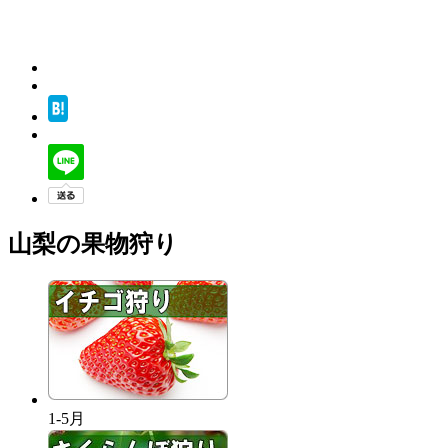
山梨の果物狩り
1-5月