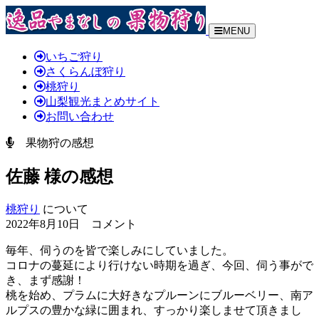
MENU
いちご狩り
さくらんぼ狩り
桃狩り
山梨観光まとめサイト
お問い合わせ
果物狩の感想
佐藤 様の感想
桃狩り
について
2022年8月10日 コメント
毎年、伺うのを皆で楽しみにしていました。
コロナの蔓延により行けない時期を過ぎ、今回、伺う事がで
き、まず感謝！
桃を始め、プラムに大好きなプルーンにブルーベリー、南ア
ルプスの豊かな緑に囲まれ、すっかり楽しませて頂きまし